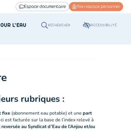
Espace documentaire
Mon espace personnel
NS UN NOUVEL ONGLET)
E DANS UN NOUVEL ONGLET)
POUR L’EAU
RECHERCHER
ACCESSIBILITÉ
re
eurs rubriques :
t fixe
(abonnement eau potable) et une
part
 est facturée sur la base de l’index relevé à
t reversée au Syndicat d’Eau de l’Anjou et/ou