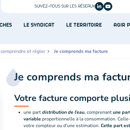
SUIVEZ-NOUS SUR LES RÉSEAUX
LINKEDIN
(OUVERTURE DA
YOUTUBE
(OUVERTUR
CHES
LE SYNDICAT
LE TERRITOIRE
AGIR 
– comprendre et régler
Je comprends ma facture
Je comprends ma factu
Votre facture comporte plusi
une part
distribution de l’eau
, comprenant
une par
variable
proportionnelle à la consommation. Celle-ci
votre compteur ou d’une estimation.
Cette part es