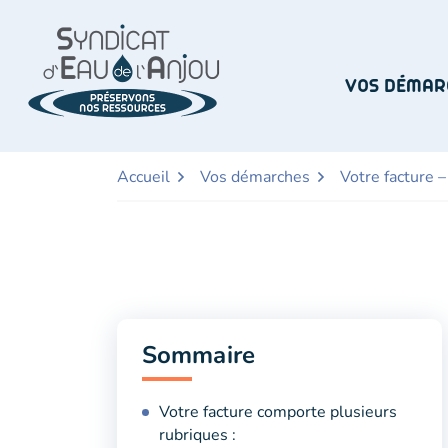
Aller
Aller
Aller
à
au
au
la
contenu
pied
navigation
de
VOS DÉMAR
page
Accueil
Vos démarches
Votre facture 
Sommaire
Votre facture comporte plusieurs
rubriques :